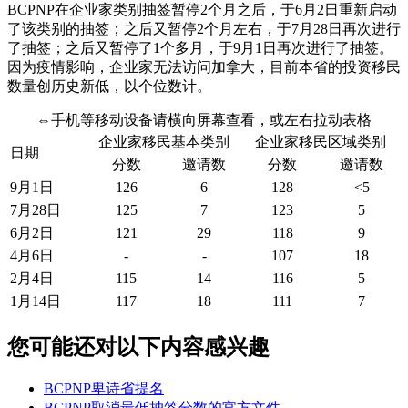
BCPNP在企业家类别抽签暂停2个月之后，于6月2日重新启动
了该类别的抽签；之后又暂停2个月左右，于7月28日再次进行
了抽签；之后又暂停了1个多月，于9月1日再次进行了抽签。
因为疫情影响，企业家无法访问加拿大，目前本省的投资移民
数量创历史新低，以个位数计。
⇔手机等移动设备请横向屏幕查看，或左右拉动表格
企业家移民基本类别
企业家移民区域类别
日期
分数
邀请数
分数
邀请数
9月1日
126
6
128
<5
7月28日
125
7
123
5
6月2日
121
29
118
9
4月6日
-
-
107
18
2月4日
115
14
116
5
1月14日
117
18
111
7
您可能还对以下内容感兴趣
BCPNP卑诗省提名
BCPNP取消最低抽签分数的官方文件