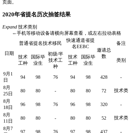
页面。
2020年省提名历次抽签结果
Expand
技术类别
⇔手机等移动设备请横向屏幕查看，或左右拉动表格
快速通道省提
普通省提名技术移民
备注
名EEBC
邀请总
日期
初级/半
数
技术
国际毕
技术
国际毕
技术工
类别
工种
业生
工种
业生
种
9月1
94
98
76
94
98
428
-
日
8月
技术类
80
80
-
80
80
72
25日
8月
96
98
76
96
98
320
-
18日
8月
技术类
80
80
-
80
80
52
11日
8月7
97
98
76
97
98
437
-