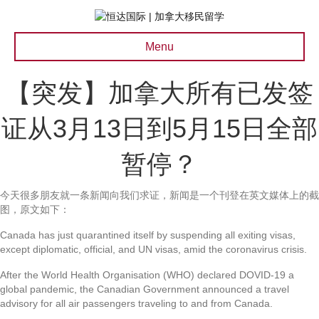
Menu
【突发】加拿大所有已发签
证从3月13日到5月15日全部
暂停？
今天很多朋友就一条新闻向我们求证，新闻是一个刊登在英文媒体上的截
图，原文如下：
Canada has just quarantined itself by suspending all exiting visas,
except diplomatic, official, and UN visas, amid the coronavirus crisis.
After the World Health Organisation (WHO) declared DOVID-19 a
global pandemic, the Canadian Government announced a travel
advisory for all air passengers traveling to and from Canada.