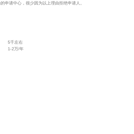
内的申请中心，很少因为以上理由拒绝申请人。
5千左右
1-2万/年