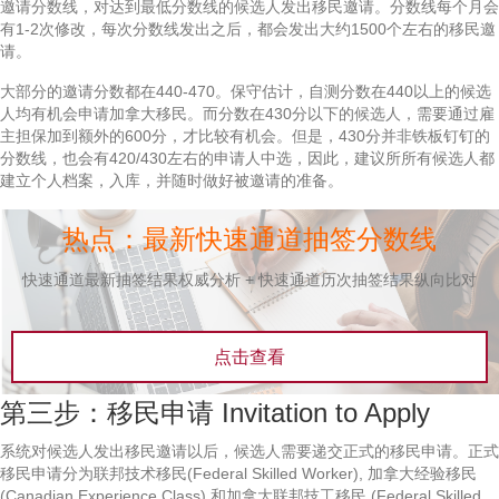
邀请分数线，对达到最低分数线的候选人发出移民邀请。分数线每个月会
有1-2次修改，每次分数线发出之后，都会发出大约1500个左右的移民邀
请。
大部分的邀请分数都在440-470。保守估计，自测分数在440以上的候选
人均有机会申请加拿大移民。而分数在430分以下的候选人，需要通过雇
主担保加到额外的600分，才比较有机会。但是，430分并非铁板钉钉的
分数线，也会有420/430左右的申请人中选，因此，建议所所有候选人都
建立个人档案，入库，并随时做好被邀请的准备。
热点：最新快速通道抽签分数线
快速通道最新抽签结果权威分析 + 快速通道历次抽签结果纵向比对
点击查看
第三步：移民申请 Invitation to Apply
系统对候选人发出移民邀请以后，候选人需要递交正式的移民申请。正式
移民申请分为联邦技术移民(Federal Skilled Worker), 加拿大经验移民
(Canadian Experience Class) 和加拿大联邦技工移民 (Federal Skilled