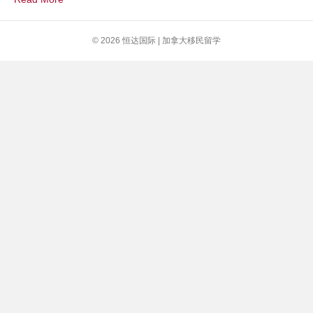
民
家
庭
© 2026 恒达国际 | 加拿大移民留学
收
入
比
较
（附
录：
卑
诗
省
最
低
时
薪）