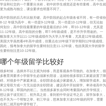
学业和社交的一个重要分水岭，初中的学生感觉还是有些童稚，高中生就
更为成熟与独立，课业要求也明显不同了。
高中阶段的后几年比较关键。高中阶段的起点年级各省不同，有一些省份
8-12 年级为高中，有一些是9-12年级，另一些是10-12年级，但无论如
何划分，高中阶段最重要的年级是最后的2-3年，即10-12年级，尤其是
11-12年级。高中前段的分数，即7-9年级成绩，是不作升学用途的。一
般加拿大大学以11-12年级成绩作为大学入学考量，尤其是12年级成绩。
美国大学虽然看4年高中成绩，但重点在10年级下班学期到12年级成绩。
因此，报考加拿大的留学生要特别注意11-12年级，包括美国大学的留学
生要特别注意10-12年级。
哪个年级留学比较好
很多时候，选择并不以主观为转移，而是客观条件导致的。在加拿大，很
多教育局要求小学留学生必须家长陪读，这就给很多双职工家庭设置了障
碍。对很多中产家庭来说，全职陪读会减少家庭收入，增加留学成本。如
果父母双方或一方无法提供全职陪读，建议高中开始留学。卑诗省高中为
8-12年级，即国内的初二。当然很多家长会同时考量国内的升学情况，
想让孩子读完初三，初升高之前，拿到初中毕业证书之后，留学加拿大，
也不失为一个明智之举。初三毕业，想来加拿大读10年级的同学，需要
在初二就开始申请学校了。