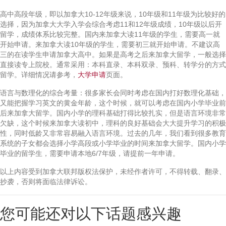
高中高段年级，即以加拿大10-12年级来说，10年级和11年级为比较好的
选择，因为加拿大大学入学会综合考虑11和12年级成绩，10年级以后开
留学，成绩体系比较完整。国内来加拿大读11年级的学生，需要高一就
开始申请。来加拿大读10年级的学生，需要初三就开始申请。不建议高
三的在读学生申请加拿大高中。如果是高考之后来加拿大留学，一般选择
直接读专上院校。通常采用：本科直录、本科双录、预科、转学分的方式
留学。详细情况请参考，
大学申请
页面。
语言与数理化的综合考量：很多家长会同时考虑在国内打好数理化基础，
又能把握学习英文的黄金年龄，这个时候，就可以考虑在国内小学毕业前
后来加拿大留学。国内小学的理科基础打得比较扎实，但是语言环境非常
欠缺，这个时候来加拿大读初中，理科的良好基础会大大提升学习的积极
性，同时低龄又非常容易融入语言环境。过去的几年，我们看到很多教育
系统的子女都会选择小学高段或小学毕业的时间来加拿大留学。国内小学
毕业的留学生，需要申请本地6/7年级，请提前一年申请。
以上内容受到加拿大联邦版权法保护，未经作者许可，不得转载、翻录、
抄袭，否则将面临法律诉讼。
您可能还对以下话题感兴趣