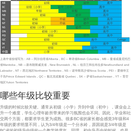
上表中省份缩写为：AB – 阿尔伯塔省Alberta，BC – 卑诗省British Columbia，MB – 曼省或曼尼托巴
省Manitoba，NB —新布朗斯威克省，New Brunswick，NL – 纽芬兰和拉布拉多Newfoundland and
Labrador，NT – 西北地区Northwest Territories，NS – 诺华斯高沙省Nova Scotia，PEI – 爱德华王
子岛Prince Edward Islands，QC – 魁北克或魁省 Quebec，SK – 萨省Saskatchewan，YT – 育空
地区Yukon Territories
哪些年级比较重要
升级的时候比较关键。通常从初级（小学）升到中级（初中），课业会上
升一个难度，学生心理年龄所带来的学习氛围也会不同。因此，学业和社
交两个方面，都要求学生更为成熟。很多BC省的家长都会感觉3年级和4
年级的要求明显不同，认为3/4年级是一个分水岭，原因就是3/4年级是
BC省的初级升中级的一个教学跨度年。同理，初中升高中的时候，也是