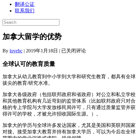
翻译公证
联系我们
加拿大留学的优势
加
By
lovebc
|
2019年1月18日
|
已关闭评论
拿
全球认可的教育质量
大
留
学
加拿大从幼儿教育到中小学到大学和研究生教育，都具有全球
的
拔尖的教育/研究水准。
优
加拿大各级政府（包括联邦政府和省政府）对公立和私立学校
势
和其他教育机构有几近苛刻的监管体系（比如联邦政府只对合
格的专上学院与大学发放移民局许可，只有通过质量监管并获
得许可的学校，才被允许招收国际生源。）。
加拿大的学历与全球许多发达国家，尤其是美国和英联邦国家
对接。接受加拿大教育并持有加拿大学历，可以为今后在全球