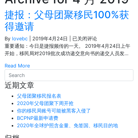
捷报：父母团聚移民100%获
得邀请
捷
By
lovebc
|
2019年4月24日
|
已关闭评论
报：
重要通知：今日是捷报频传的一天。 2019年4月24日上午
父
开始，移民局对2019批次成功递交意向书的递交人员发…
母
Read More
团
聚
移
近期文章
民
父母团聚移民报名表
100%
2020年父母团聚下周开抢
获
你的移民局账号可能被黑客入侵了
得
BCPNP最新申请费
邀
2020年全球护照含金量、免签国、移民目的地
请