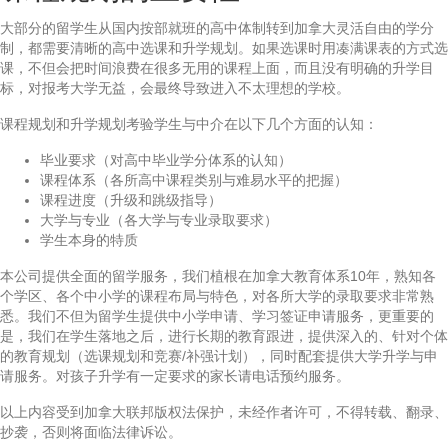
大部分的留学生从国内按部就班的高中体制转到加拿大灵活自由的学分
制，都需要清晰的高中选课和升学规划。如果选课时用凑满课表的方式选
课，不但会把时间浪费在很多无用的课程上面，而且没有明确的升学目
标，对报考大学无益，会最终导致进入不太理想的学校。
课程规划和升学规划考验学生与中介在以下几个方面的认知：
毕业要求（对高中毕业学分体系的认知）
课程体系（各所高中课程类别与难易水平的把握）
课程进度（升级和跳级指导）
大学与专业（各大学与专业录取要求）
学生本身的特质
本公司提供全面的留学服务，我们植根在加拿大教育体系10年，熟知各
个学区、各个中小学的课程布局与特色，对各所大学的录取要求非常熟
悉。我们不但为留学生提供中小学申请、学习签证申请服务，更重要的
是，我们在学生落地之后，进行长期的教育跟进，提供深入的、针对个体
的教育规划（选课规划和竞赛/补强计划），同时配套提供大学升学与申
请服务。对孩子升学有一定要求的家长请电话预约服务。
以上内容受到加拿大联邦版权法保护，未经作者许可，不得转载、翻录、
抄袭，否则将面临法律诉讼。