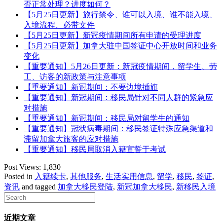
否正常处理？进度如何？
【5月25日更新】旅行禁令、谁可以入境、谁不能入境、
入境流程、必带文件
【5月25日更新】新冠疫情期间所有申请的受理进度
【5月25日更新】加拿大驻中国签证中心开放时间和业务
变化
【重要通知】5月26日更新：新冠疫情期间，留学生、劳
工、访客的新政策与注意事项
【重要通知】新冠期间：不要边境插旗
【重要通知】新冠期间：移民局针对不同人群的紧急应
对措施
【重要通知】新冠期间：移民局对留学生的通知
【重要通知】冠状病毒期间：移民签证特殊应急渠道和
滞留加拿大旅客的应对措施
【重要通知】移民局取消入籍宣誓于考试
Post Views:
1,830
Posted in
入籍续卡
,
其他服务
,
生活实用信息
,
留学
,
移民
,
签证
,
资讯
and tagged
加拿大移民登陆
,
新冠加拿大移民
,
新移民入境
近期文章