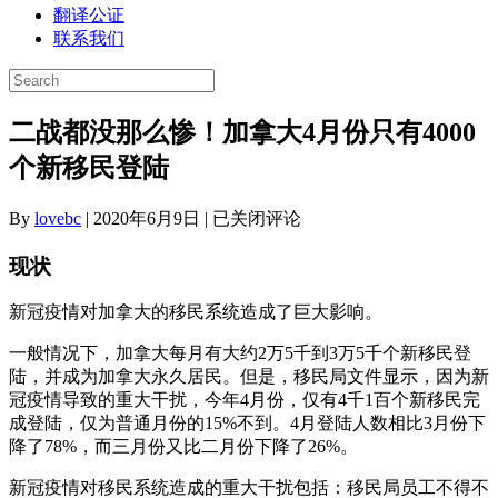
翻译公证
联系我们
二战都没那么惨！加拿大4月份只有4000
个新移民登陆
二
By
lovebc
|
2020年6月9日
|
已关闭评论
战
现状
都
没
那
新冠疫情对加拿大的移民系统造成了巨大影响。
么
一般情况下，加拿大每月有大约2万5千到3万5千个新移民登
惨！
陆，并成为加拿大永久居民。但是，移民局文件显示，因为新
加
冠疫情导致的重大干扰，今年4月份，仅有4千1百个新移民完
拿
成登陆，仅为普通月份的15%不到。4月登陆人数相比3月份下
大
降了78%，而三月份又比二月份下降了26%。
4
月
新冠疫情对移民系统造成的重大干扰包括：移民局员工不得不
份