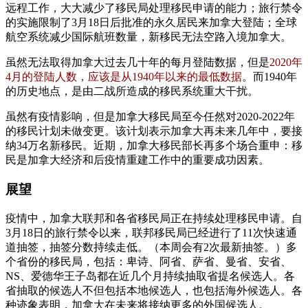
远程工作，大大减少了移民局处理移民申请的能力；旅行禁令
只
的实施限制了3月18日后批准的永久居民来加拿大登陆；全球
有
航空系统减少国际航班数量，新移民无法空路入境加拿大。
4000
个
虽然无法取得加拿大过去几十年的每月登陆数据，但是
2020年
新
4月的登陆人数，应该是从1940年以来的最低数据
。而1940年
移
的历史地点，是由二战所造成的移民系统重大干扰。
民
登
虽然有疫情影响，但是加拿大移民局至今任然对2020-2022年
陆
的移民计划未做变更。该计划表示加拿大再未来几年中，要接
纳34万名新移民。近期，加拿大移民部长再多个场合重申：移
民是加拿大经济和后疫情重建工作中的重要成功因素。
展望
疫情中，加拿大联邦和各省移民局正在持续处理移民申请。自
3月18日的旅行禁令以来，联邦移民局已经进行了11次快速通
道抽签，抽签分数持续走低。（本周会有2次最新抽签。）多
个省份的移民局，包括：卑诗、阿省、萨省、曼省、安省、
NS、爱德华王子岛都在近几个月持续抽取省提名候选人。各
省抽取的候选人不但包括本地候选人，也包括海外候选人。各
种迹象表明，加拿大在未来将接纳更多的外国候选人。