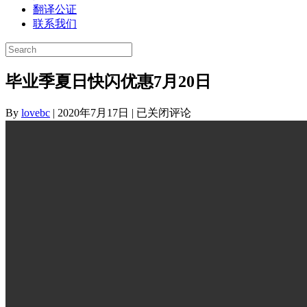
翻译公证
联系我们
毕业季夏日快闪优惠7月20日
毕
By
lovebc
|
2020年7月17日
|
已关闭评论
业
季
夏
日
快
闪
优
惠
7
月
20
日