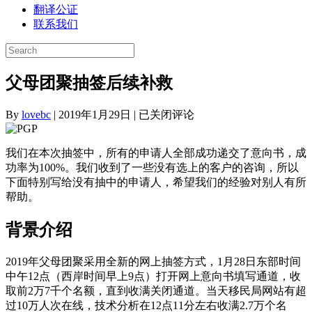
翻译公证
联系我们
父母团聚抽签后续补救
父
By
lovebc
|
2019年1月29日
|
已关闭评论
母
团
我们在本次抽签中，所有的申请人全部成功递交了意向书，成
聚
功率为100%。我们收到了一些没有选上的客户的咨询，所以
抽
下面特别写给没有抽中的申请人，希望我们的经验对别人有所
签
帮助。
后
续
背景介绍
补
救
2019年父母团聚采用全新的网上抽签方式，1月28日东部时间
中午12点（西岸时间早上9点）打开网上意向书填写通道，收
取前2万7千个名额，直到收满关闭通道。当天移民局网站有超
过10万人次在线，技术分析在12点11分左右收满2.7万个名