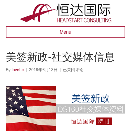
Menu
美签新政-社交媒体信息
美
By
lovebc
|
2019年6月13日
|
已关闭评论
签
新
政-
社
交
媒
体
信
息