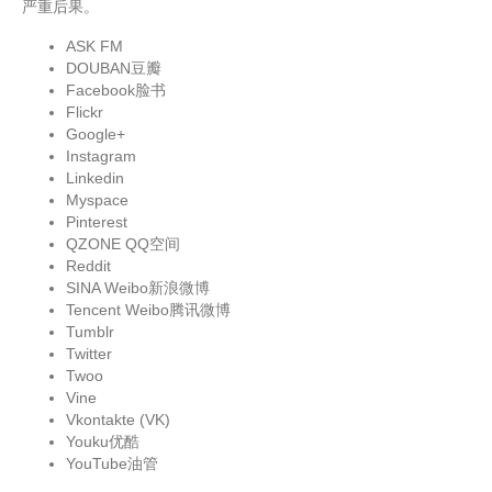
严重后果。
ASK FM
DOUBAN豆瓣
Facebook脸书
Flickr
Google+
Instagram
Linkedin
Myspace
Pinterest
QZONE QQ空间
Reddit
SINA Weibo新浪微博
Tencent Weibo腾讯微博
Tumblr
Twitter
Twoo
Vine
Vkontakte (VK)
Youku优酷
YouTube油管