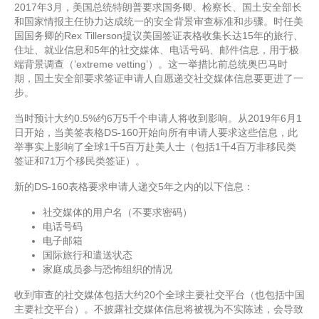
2017年3月，美国总统特朗普要求国务卿、检察长、国土安全部长
和国家情报主任协力达成统一的安全背景审查标准和步骤。时任美
国国务卿的Rex Tillerson提议美国签证表格收集长达15年的旅行、
住址、就业信息和5年的社交媒体、电话号码、邮件信息，用于极
端背景调查（’extreme vetting’）。这一举措比前总统奥巴马时
期，国土安全部要求签证申请人自愿递交社交媒体信息要更进了一
步。
当时预计大约0.5%约6万5千个申请人将收到影响。从2019年6月1
日开始，当美签表格DS-160开始向所有申请人要求这些信息，此
举事实上影响了全球1千5百万赴美人士（包括1千4百万非移民类
签证和71万个移民类签证）。
新的DS-160表格要求申请人递交5年之内的以下信息：
社交媒体的用户名（不要求密码）
电话号码
电子邮箱
国际旅行和遣送状态
家庭成员参与恐怖组织的情况
收到审查的社交媒体包括大约20个全球主要社交平台（也包括中国
主要社交平台）。不披露社交媒体信息将被视为不实陈述，会导致