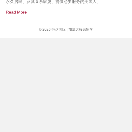
永久居民、及其直系家属、提供必要服务的美国人、…
更
新】
Read More
旅
行
禁
© 2026 恒达国际 | 加拿大移民留学
令、
谁
可
以
入
境、
谁
不
能
入
境、
入
境
流
程、
必
带