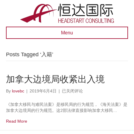
Menu
Posts Tagged ‘入籍’
加拿大边境局收紧出入境
加
By
lovebc
|
2019年6月4日
|
已关闭评论
拿
大
《加拿大移民与难民法案》是移民局的行为规范，《海关法案》是
边
加拿大边境局的行为规范。这2部法律直接影响加拿大移民…
境
局
Read More
收
紧