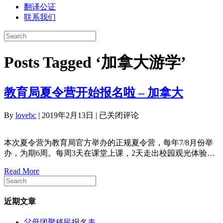
翻译公证
联系我们
Posts Tagged ‘加拿大游学’
教育局夏令营开始报名啦 – 加拿大
教
By
lovebc
|
2019年2月13日
|
已关闭评论
育
局
本次夏令营为教育局官方举办的正规夏令营，每年7/8月份举
夏
办，为期6周。每周3天在课堂上课，2天走出校园观光体验…
令
营
Read More
开
始
报
近期文章
名
啦
父母团聚移民报名表