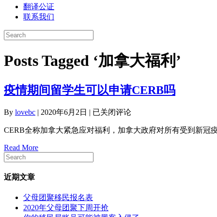
翻译公证
联系我们
Posts Tagged ‘加拿大福利’
疫情期间留学生可以申请CERB吗
疫
By
lovebc
|
2020年6月2日
|
已关闭评论
情
CERB全称加拿大紧急应对福利，加拿大政府对所有受到新冠疫情
期
间
Read More
留
学
生
近期文章
可
以
父母团聚移民报名表
申
2020年父母团聚下周开抢
请