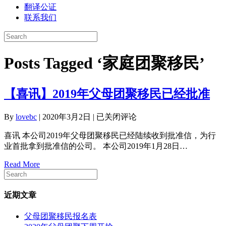
翻译公证
联系我们
Posts Tagged ‘家庭团聚移民’
【喜讯】2019年父母团聚移民已经批准
【喜
By
lovebc
|
2020年3月2日
|
已关闭评论
讯】
喜讯 本公司2019年父母团聚移民已经陆续收到批准信，为行
2019
业首批拿到批准信的公司。 本公司2019年1月28日…
年
父
Read More
母
团
聚
近期文章
移
民
父母团聚移民报名表
已