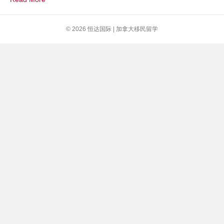
通
道
最
© 2026 恒达国际 | 加拿大移民留学
新
抽
签
分
数
和
走
势
分
析