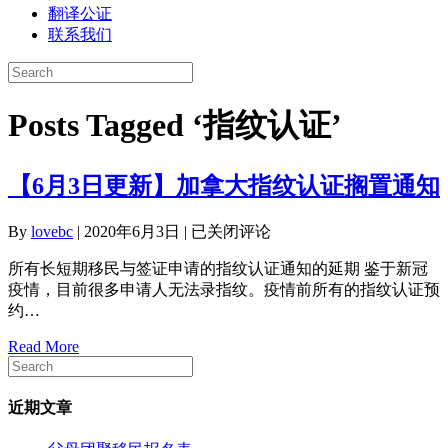
翻译公证
联系我们
Posts Tagged ‘指纹认证’
【6月3日更新】加拿大指纹认证搁置通知
【6
By
lovebc
|
2020年6月3日
|
已关闭评论
月
所有长短期移民与签证申请的指纹认证通知的延期 鉴于新冠
3
疫情，目前很多申请人无法录指纹。疫情前所有的指纹认证预
日
约…
更
新】
Read More
加
拿
大
近期文章
指
纹