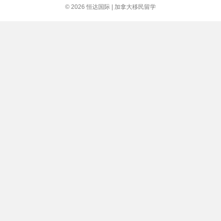
暂
© 2026 恒达国际 | 加拿大移民留学
缓
抽
签