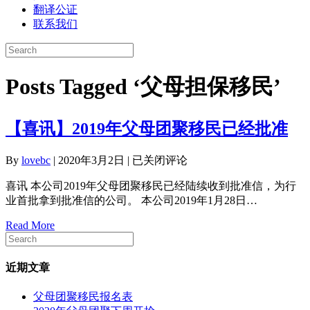
翻译公证
联系我们
Posts Tagged ‘父母担保移民’
【喜讯】2019年父母团聚移民已经批准
【喜
By
lovebc
|
2020年3月2日
|
已关闭评论
讯】
喜讯 本公司2019年父母团聚移民已经陆续收到批准信，为行
2019
业首批拿到批准信的公司。 本公司2019年1月28日…
年
父
Read More
母
团
聚
近期文章
移
民
父母团聚移民报名表
已