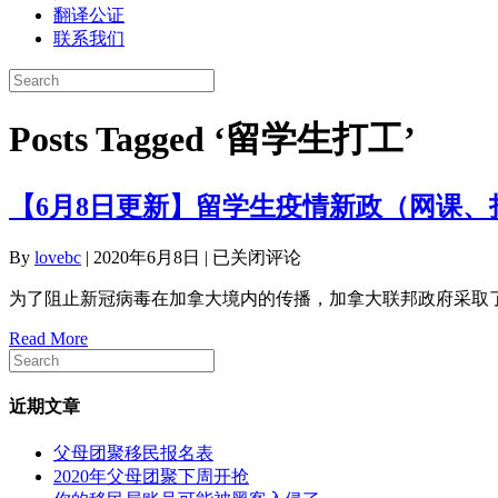
翻译公证
联系我们
Posts Tagged ‘留学生打工’
【6月8日更新】留学生疫情新政（网课
【6
By
lovebc
|
2020年6月8日
|
已关闭评论
月
为了阻止新冠病毒在加拿大境内的传播，加拿大联邦政府采取
8
日
Read More
更
新】
留
近期文章
学
生
父母团聚移民报名表
疫
2020年父母团聚下周开抢
情