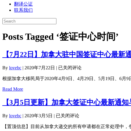
翻译公证
联系我们
Posts Tagged ‘签证中心时间’
【7月22日】加拿大驻中国签证中心最新
【7
By
lovebc
|
2020年7月22日
|
已关闭评论
月
根据加拿大移民局于2020年4月9日、4月29日、5月19日、6
22
日】
Read More
加
拿
【3月5日更新】加拿大签证中心最新通知
大
驻
【3
By
lovebc
|
2020年3月5日
|
已关闭评论
中
月
国
【置顶信息】目前从加拿大递交的所有申请都在正常处理中，
5
签