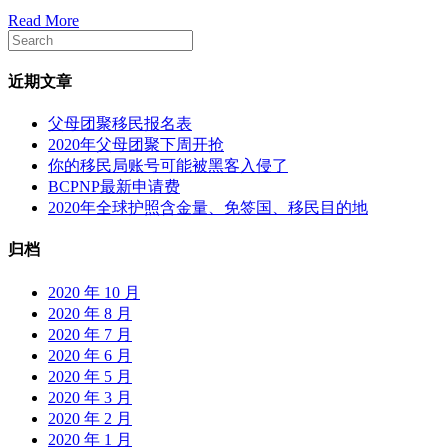
日
证
Read More
更
中
新】
心
加
最
近期文章
拿
新
大
通
父母团聚移民报名表
签
知
2020年父母团聚下周开抢
证
你的移民局账号可能被黑客入侵了
中
BCPNP最新申请费
心
2020年全球护照含金量、免签国、移民目的地
最
新
归档
通
知
2020 年 10 月
与
2020 年 8 月
时
2020 年 7 月
间
2020 年 6 月
业
2020 年 5 月
务
2020 年 3 月
调
2020 年 2 月
整
2020 年 1 月