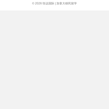
大
© 2026 恒达国际 | 加拿大移民留学
签
证
中
心
最
新
通
知
与
时
间
业
务
调
整