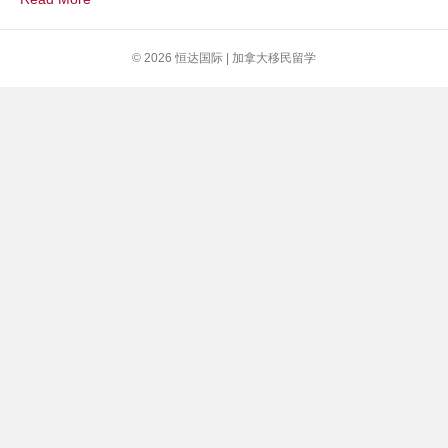
获
每
月
© 2026 恒达国际 | 加拿大移民留学
$2000
疫
情
福
利